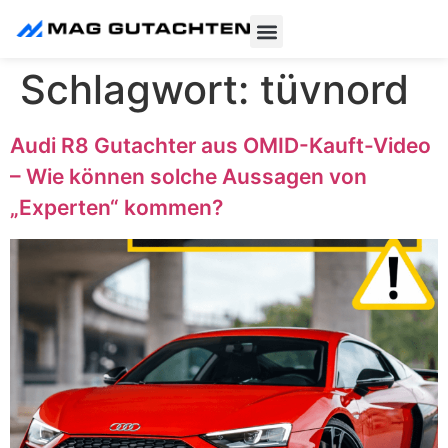
Schlagwort:
tüvnord
Audi R8 Gutachter aus OMID-Kauft-Video
– Wie können solche Aussagen von
„Experten“ kommen?