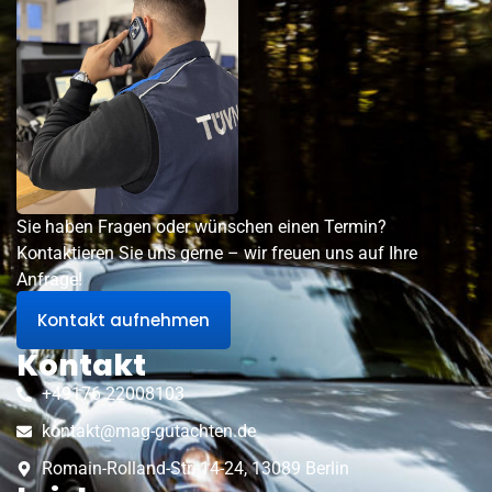
Sie haben Fragen oder wünschen einen Termin?
Kontaktieren Sie uns gerne – wir freuen uns auf Ihre
Anfrage!
Kontakt aufnehmen
Kontakt
+49176 22008103
kontakt@mag-gutachten.de
Romain-Rolland-Str. 14-24, 13089 Berlin