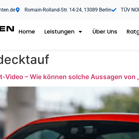
hten.de
Romain-Rolland-Str. 14-24, 13089 Berlin
TÜV NORD
Home
Leistungen
Über Uns
Rat
decktauf
t-Video – Wie können solche Aussagen von