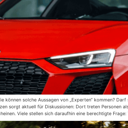
e können solche Aussagen von „Experten“ kommen? Darf sic
n sorgt aktuell für Diskussionen: Dort treten Personen al
heinen. Viele stellen sich daraufhin eine berechtigte Frage: