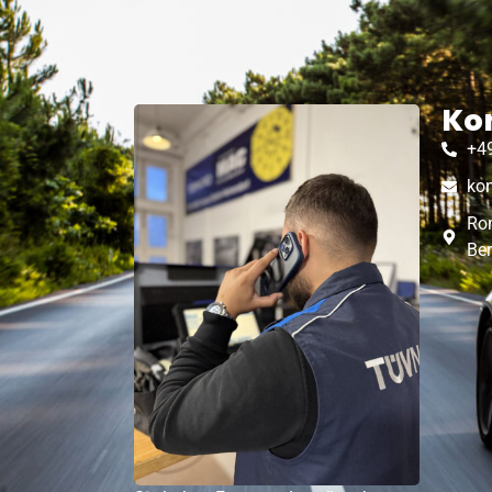
Ko
+4
ko
Rom
Ber