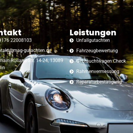
ntakt
Leistungen
9176 22008103
Unfallgutachten
ntakt@mag-gutachten.de
Fahrzeugbewertung
ain-Rolland-Str. 14-24, 13089
Gebrauchtwagen Check
lin
Rahmenvermessung
Reparaturbestätigung