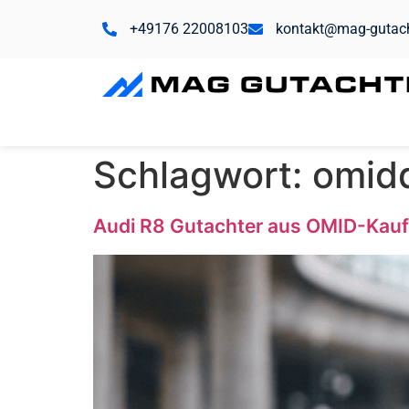
+49176 22008103
kontakt@mag-gutac
Schlagwort:
omid
Audi R8 Gutachter aus OMID-Kauf