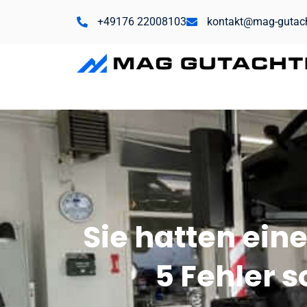
+49176 22008103
kontakt@mag-gutac
Sie hatten ein
5 Fehler 