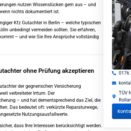
icherungen nutzen Wissenslücken gern aus – und
 wenn nichts dokumentiert ist.
giger Kfz Gutachter in Berlin – welche typischen
lln unbedingt vermeiden sollten. Sie erfahren,
ankommt – und wie Sie Ihre Ansprüche vollständig
utachter ohne Prüfung akzeptieren
0176
konta
 Gutachter der gegnerischen Versicherung
TÜV N
it verbreiteter Irrtum. Der
Rollan
icherung – und hat dementsprechend das Ziel, die
ten. Das bedeutet oft: verkürzte Reparaturwege,
Kont
angesetzte Nutzungsausfallwerte.
cher, dass Ihre Interessen berücksichtigt werden.