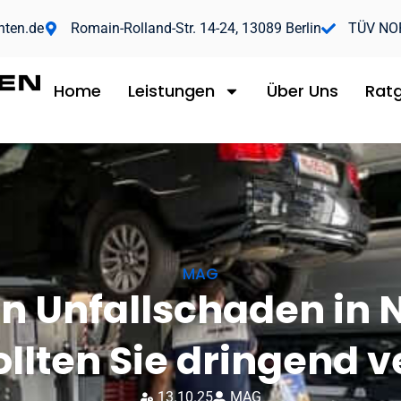
hten.de
Romain-Rolland-Str. 14-24, 13089 Berlin
TÜV NORD
Home
Leistungen
Über Uns
Rat
MAG
en Unfallschaden in 
sollten Sie dringend 
13.10.25
MAG